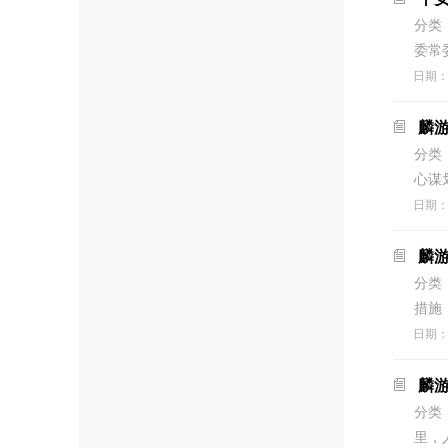
分类
委常
日期
麟游
分类
心谋
日期
麟
分类
措施
日期
麟
分类
里，