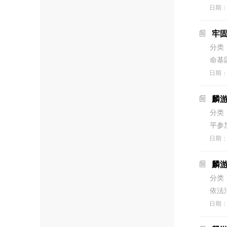
日期
牢固
分类
命基
日期
麟
分类
平参
日期
麟游
分类
依法
日期