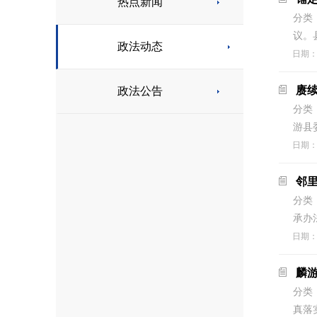
热点新闻
分类
议。
政法动态
日期
赓续
政法公告
分类
游县
日期
邻
分类
承办
日期
麟
分类
真落